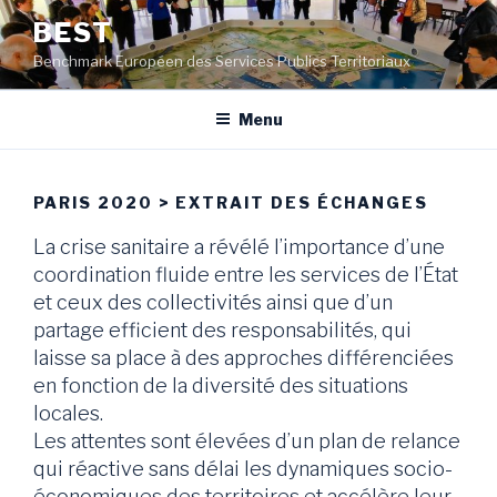
Aller
BEST
au
Benchmark Européen des Services Publics Territoriaux
contenu
principal
Menu
PARIS 2020 > EXTRAIT DES ÉCHANGES
La crise sanitaire a révélé l’importance d’une
coordination fluide entre les services de l’État
et ceux des collectivités ainsi que d’un
partage efficient des responsabilités, qui
laisse sa place à des approches différenciées
en fonction de la diversité des situations
locales.
Les attentes sont élevées d’un plan de relance
qui réactive sans délai les dynamiques socio-
économiques des territoires et accélère leur