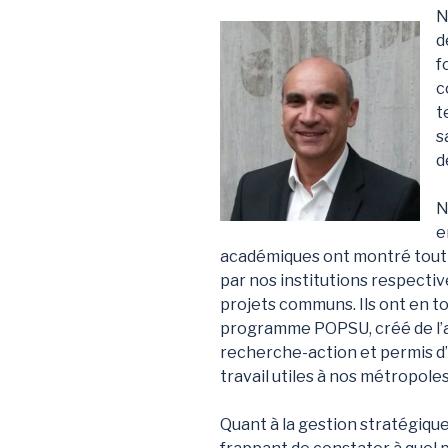
N
d
f
c
t
s
d
N
e
académiques ont montré tout 
par nos institutions respectiv
projets communs. Ils ont en tou
programme POPSU, créé de l’
recherche-action et permis d’
travail utiles à nos métropoles
Quant à la gestion stratégique