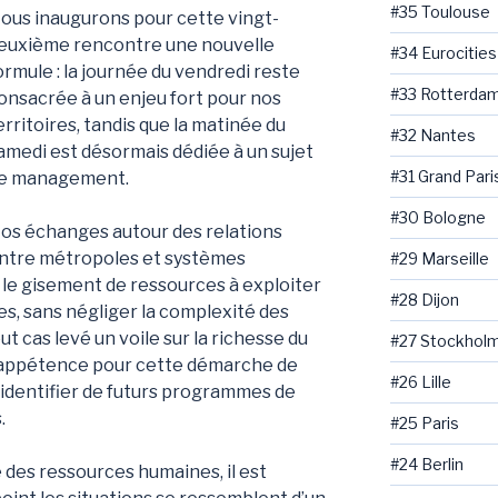
#35 Toulouse
ous inaugurons pour cette vingt-
euxième rencontre une nouvelle
#34 Eurocities
ormule : la journée du vendredi reste
#33 Rotterda
onsacrée à un enjeu fort pour nos
erritoires, tandis que la matinée du
#32 Nantes
amedi est désormais dédiée à un sujet
#31 Grand Pari
e management.
#30 Bologne
os échanges autour des relations
ntre métropoles et systèmes
#29 Marseille
le gisement de ressources à exploiter
#28 Dijon
es, sans négliger la complexité des
t cas levé un voile sur la richesse du
#27 Stockhol
appétence pour cette démarche de
#26 Lille
identifier de futurs programmes de
.
#25 Paris
#24 Berlin
 des ressources humaines, il est