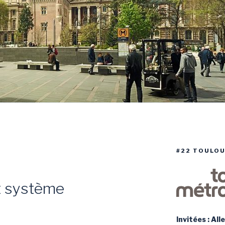
#22 TOULOU
t système
Invitées : Al