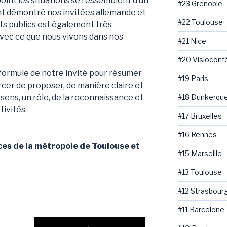
oint les situations se ressemblent d’un
#23 Grenoble
ont démontré nos invitées allemande et
#22 Toulouse
ts publics est également très
s avec ce que nous vivons dans nos
#21 Nice
#20 Visioconf
 formule de notre invité pour résumer
#19 Paris
cer de proposer, de manière claire et
#18 Dunkerqu
 sens, un rôle, de la reconnaissance et
tivités.
#17 Bruxelles
#16 Rennes
ces de la métropole de Toulouse et
#15 Marseille
#13 Toulouse
#12 Strasbour
#11 Barcelone