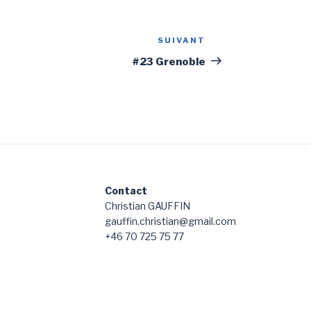
SUIVANT
Article
suivant
#23 Grenoble
Contact
Christian GAUFFIN
gauffin.christian@gmail.com
+46 70 725 75 77