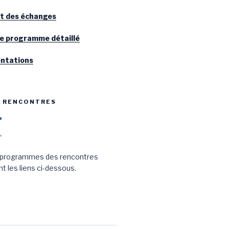
it des échanges
le programme détaillé
entations
S RENCONTRES
 programmes des rencontres
t les liens ci-dessous.