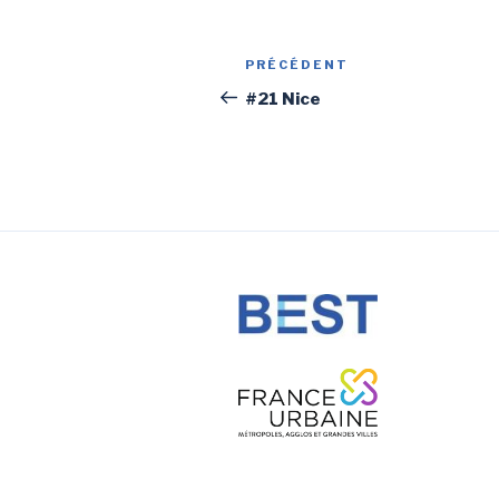
Navigation
PRÉCÉDENT
Article
de
précédent
#21 Nice
l’article