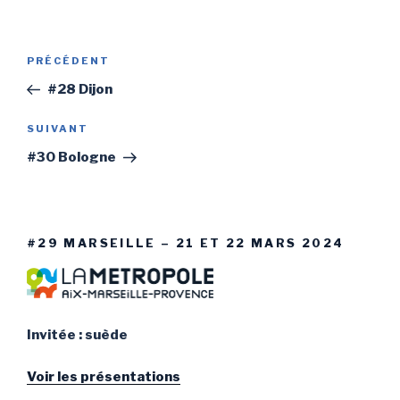
Navigation
PRÉCÉDENT
Article
de
précédent
#28 Dijon
l’article
SUIVANT
Article
suivant
#30 Bologne
#29 MARSEILLE – 21 ET 22 MARS 2024
Invitée : suède
Voir les présentations