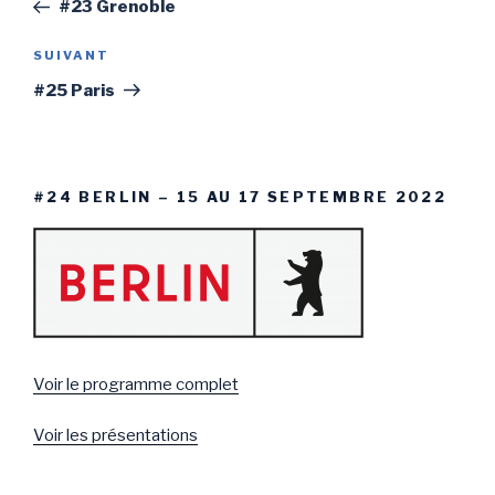
précédent
#23 Grenoble
l’article
SUIVANT
Article
suivant
#25 Paris
#24 BERLIN – 15 AU 17 SEPTEMBRE 2022
Voir le programme complet
Voir les présentations