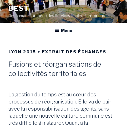
Aller
BEST
au
Benchmark Européen des Services Publics Territoriaux
contenu
principal
Menu
LYON 2015 > EXTRAIT DES ÉCHANGES
Fusions et réorganisations de
collectivités territoriales
La gestion du temps est au cœur des
processus de réorganisation. Elle va de pair
avec la responsabilisation des agents, sans
laquelle une nouvelle culture commune est
très difficile à instaurer. Quant à la