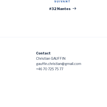
SUIVANT
Article
suivant
#32 Nantes
Contact
Christian GAUFFIN
gauffin.christian@gmail.com
+46 70 725 75 77