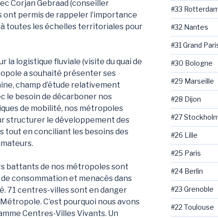
ec Corjan Gebraad (conseiller
#33 Rotterda
 ont permis de rappeler l’importance
s à toutes les échelles territoriales pour
#32 Nantes
#31 Grand Pari
la logistique fluviale (visite du quai de
#30 Bologne
ropole a souhaité présenter ses
#29 Marseille
baine, champ d’étude relativement
ec le besoin de décarboner nos
#28 Dijon
tiques de mobilité, nos métropoles
#27 Stockhol
ur structurer le développement des
s tout en conciliant les besoins des
#26 Lille
mmateurs.
#25 Paris
urs battants de nos métropoles sont
#24 Berlin
s de consommation et menacés dans
#23 Grenoble
ité. 71 centres-villes sont en danger
 Métropole. C’est pourquoi nous avons
#22 Toulouse
amme Centres-Villes Vivants. Un