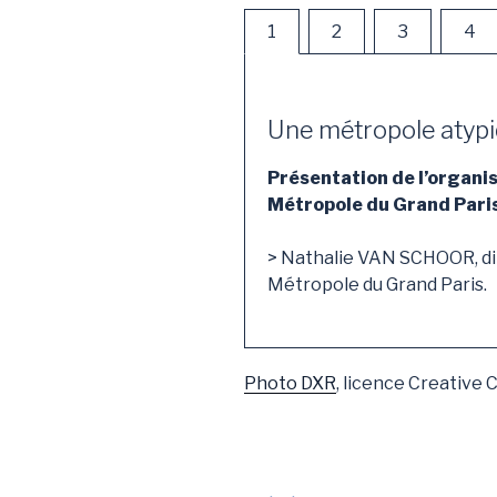
1
2
3
4
Une métropole atyp
Présentation de l’organi
Métropole du Grand Pari
> Nathalie VAN SCHOOR, di
Métropole du Grand Paris.
Photo DXR
, licence Creative
Navigation