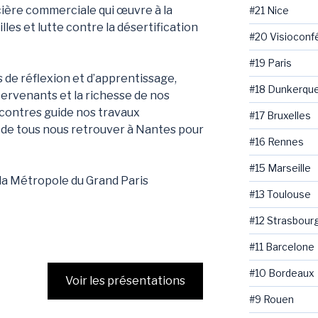
ère commerciale qui œuvre à la
#21 Nice
les et lutte contre la désertification
#20 Visioconf
#19 Paris
s de réflexion et d’apprentissage,
#18 Dunkerqu
ntervenants et la richesse de nos
encontres guide nos travaux
#17 Bruxelles
e de tous nous retrouver à Nantes pour
#16 Rennes
#15 Marseille
la Métropole du Grand Paris
#13 Toulouse
#12 Strasbour
#11 Barcelone
#10 Bordeaux
Voir les présentations
#9 Rouen