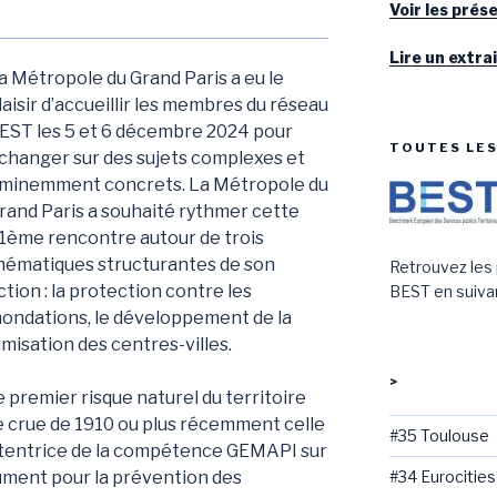
Voir les prés
Lire un extra
a Métropole du Grand Paris a eu le
laisir d’accueillir les membres du réseau
EST les 5 et 6 décembre 2024 pour
TOUTES LE
changer sur des sujets complexes et
minemment concrets. La Métropole du
rand Paris a souhaité rythmer cette
1ème rencontre autour de trois
hématiques structurantes de son
Retrouvez les
ction : la protection contre les
BEST en suivan
nondations, le développement de la
amisation des centres-villes.
>
 premier risque naturel du territoire
crue de 1910 ou plus récemment celle
#35 Toulouse
détentrice de la compétence GEMAPI sur
lument pour la prévention des
#34 Eurocities