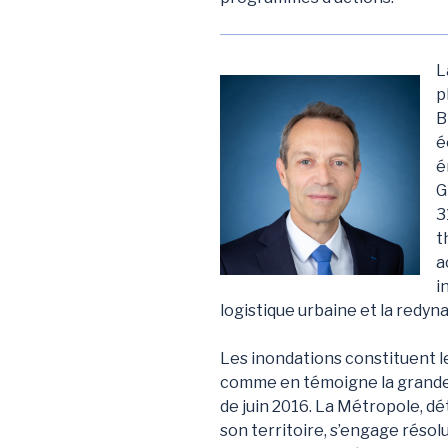
L
p
B
é
é
G
3
t
a
i
logistique urbaine et la redyn
Les inondations constituent le
comme en témoigne la grande 
de juin 2016. La Métropole, 
son territoire, s’engage réso