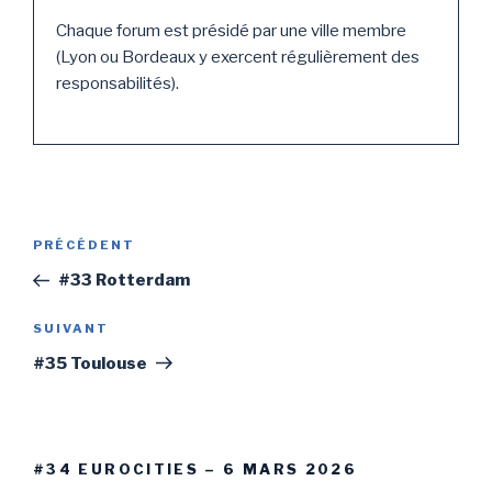
Chaque forum est présidé par une ville membre
(Lyon ou Bordeaux y exercent régulièrement des
responsabilités).
Navigation
PRÉCÉDENT
Article
de
précédent
#33 Rotterdam
l’article
SUIVANT
Article
suivant
#35 Toulouse
#34 EUROCITIES – 6 MARS 2026