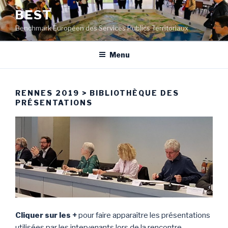
Aller
BEST
au
Benchmark Européen des Services Publics Territoriaux
contenu
principal
Menu
RENNES 2019 > BIBLIOTHÈQUE DES
PRÉSENTATIONS
Cliquer sur les +
pour faire apparaître les présentations
utilisées par les intervenants lors de la rencontre.